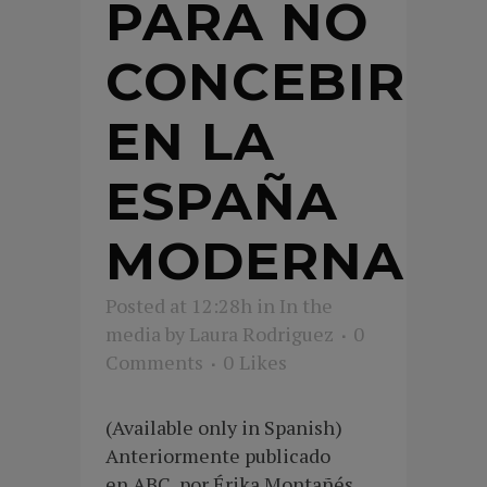
PARA NO
CONCEBIR
EN LA
ESPAÑA
MODERNA
Posted at 12:28h
in
In the
media
by
Laura Rodriguez
0
Comments
0
Likes
(Available only in Spanish)
Anteriormente publicado
en ABC, por Érika Montañés.