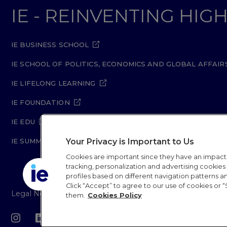
IE - REINVENTING HI
IE BUSINESS SCHOOL
IE SCHOOL OF POLITICS, ECONOMICS AND GLOBAL AFFAIR
IE LIFELONG LEARNING
IE FOUNDATION
IE EDU
Your Privacy is Important to Us
IE SUMMER SCHOOL
Cookies are important since they have an impac
tracking, personalization and advertising cookies (
profiles based on different navigation patterns 
Click “Accept” to agree to our use of cookies or “
Legal Notice
Privacy Policy
Cookie Policy
Secur
them.
Cookies Policy
IE University 20