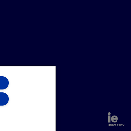
annel
Site Map