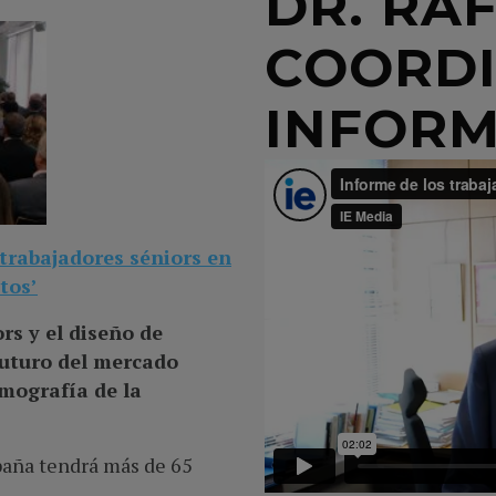
DR. RA
COORD
INFOR
 trabajadores séniors en
tos’
rs y el diseño de
 futuro del mercado
emografía de la
paña tendrá más de 65