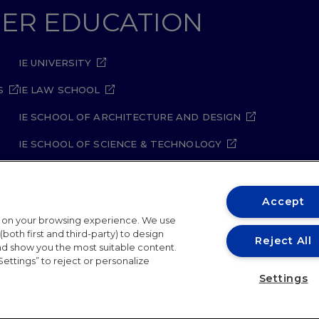
GHER EDUCATION
IE UNIVERSITY
S
IE LAW SCHOOL
IE SCHOOL OF ARCHITECTURE AND DESIGN
IE SCHOOL OF SCIENCE & TECHNOLOGY
IE SCHOOL OF ARTS & HUMANITIES
Accept
t on your browsing experience. We use
both first and third-party) to design
Reject All
and show you the most suitable content.
Settings” to reject or personalize
ity Policy
Student Academic Standards
Compliance Ch
Settings
26