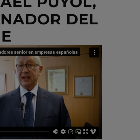
FAEL PUYOL,
INADOR DEL
ME