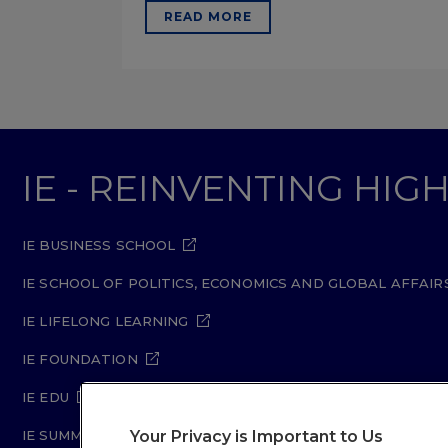
READ MORE
IE - REINVENTING HI
IE BUSINESS SCHOOL
IE SCHOOL OF POLITICS, ECONOMICS AND GLOBAL AFFAIR
IE LIFELONG LEARNING
IE FOUNDATION
IE EDU
Your Privacy is Important to Us
IE SUMMER SCHOOL