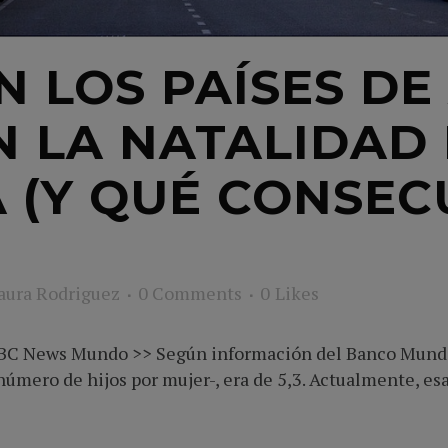
N LOS PAÍSES DE
N LA NATALIDAD
A (Y QUÉ CONSEC
aura Rodriguez
0 Comments
0
Likes
BC News Mundo >> Según información del Banco Mundial,
número de hijos por mujer-, era de 5,3. Actualmente, esa