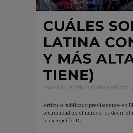
CUÁLES SO
LATINA CO
Y MÁS ALT
TIENE)
Posted at 08:39h
in
In the media
by
L
Artículo publicado previamente en B
fecundidad en el mundo -es decir, el 
la excepción. De...