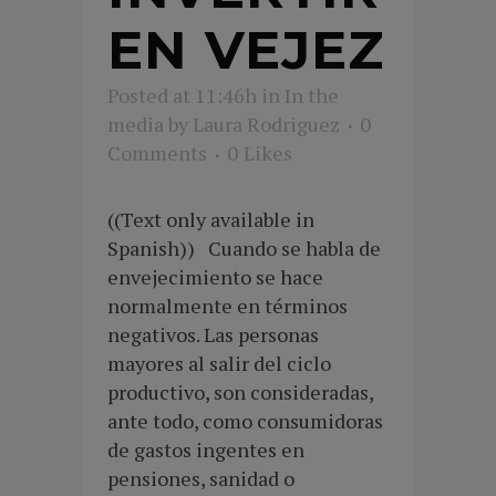
EN VEJEZ
Posted at 11:46h
in
In the
media
by
Laura Rodriguez
0
Comments
0
Likes
((Text only available in
Spanish)) Cuando se habla de
envejecimiento se hace
normalmente en términos
negativos. Las personas
mayores al salir del ciclo
productivo, son consideradas,
ante todo, como consumidoras
de gastos ingentes en
pensiones, sanidad o