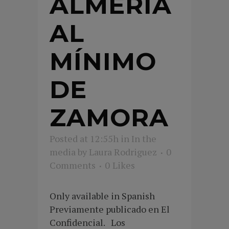
ALMERÍA
AL
MÍNIMO
DE
ZAMORA
Posted at 12:55h
in
In the
media
by
Laura Rodriguez
0
Comments
0
Likes
Only available in Spanish
Previamente publicado en El
Confidencial. Los