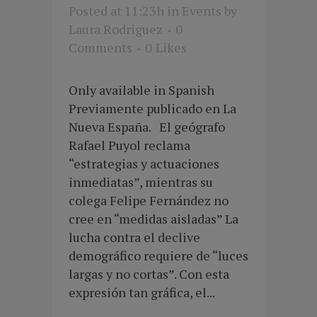
Posted at 11:23h
in
Events
by
Laura Rodriguez
0
Comments
0
Likes
Only available in Spanish
Previamente publicado en La
Nueva España. El geógrafo
Rafael Puyol reclama
“estrategias y actuaciones
inmediatas”, mientras su
colega Felipe Fernández no
cree en “medidas aisladas” La
lucha contra el declive
demográfico requiere de “luces
largas y no cortas”. Con esta
expresión tan gráfica, el...