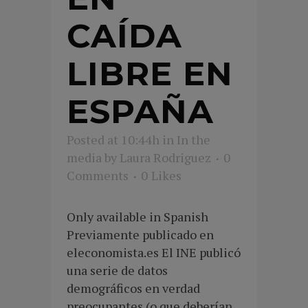
CAÍDA
LIBRE EN
ESPAÑA
Posted at 10:44h
in
In the
media
by
Laura Rodriguez
0
Comments
0
Likes
Only available in Spanish
Previamente publicado en
eleconomista.es El INE publicó
una serie de datos
demográficos en verdad
preocupantes (o que deberían