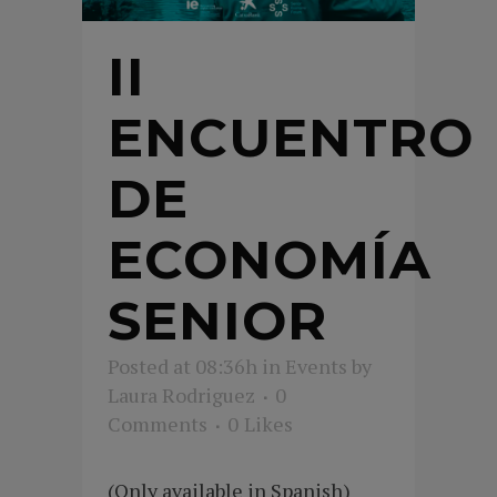
II
ENCUENTRO
DE
ECONOMÍA
SENIOR
Posted at 08:36h
in
Events
by
Laura Rodriguez
0
Comments
0
Likes
(Only available in Spanish)