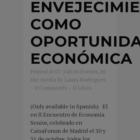
ENVEJECIMI
COMO
OPORTUNID
ECONÓMICA
Posted at 07:54h
in
Events
,
In
the media
by
Laura Rodriguez
0 Comments
0
Likes
(Only available in Spanish) El
en II Encuentro de Economía
Senior, celebrado en
CaixaForum de Madrid el 30 y
31 de octubre, todos los