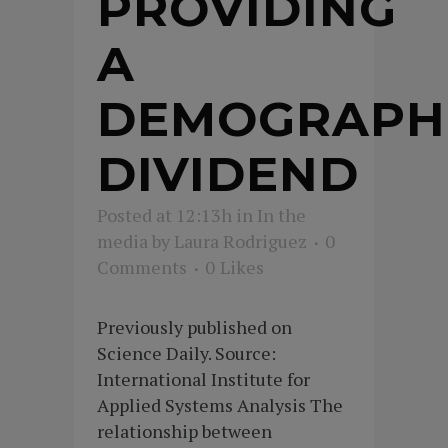
PROVIDING
A
DEMOGRAPH
DIVIDEND
Posted at 12:13h
in
In the
media
by
Laura Rodriguez
0
Comments
0
Likes
Previously published on
Science Daily. Source:
International Institute for
Applied Systems Analysis The
relationship between