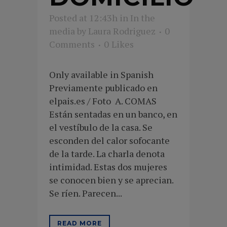
Posted at 12:43h
in
In the
media
by
Laura Rodriguez
0
Comments
0
Likes
Only available in Spanish
Previamente publicado en
elpais.es / Foto A. COMAS
Están sentadas en un banco, en
el vestíbulo de la casa. Se
esconden del calor sofocante
de la tarde. La charla denota
intimidad. Estas dos mujeres
se conocen bien y se aprecian.
Se ríen. Parecen...
READ MORE