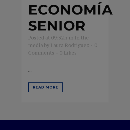
ECONOMÍA
SENIOR
Posted at 09:32h
in
In the
media
by
Laura Rodriguez
0
Comments
0
Likes
...
READ MORE