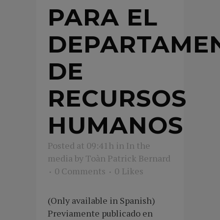
PARA EL
DEPARTAME
DE
RECURSOS
HUMANOS
Posted at 09:41h
in
In the
media
by
Toàn Patrick Bernard
0 Comments
0
Likes
(Only available in Spanish)
Previamente publicado en