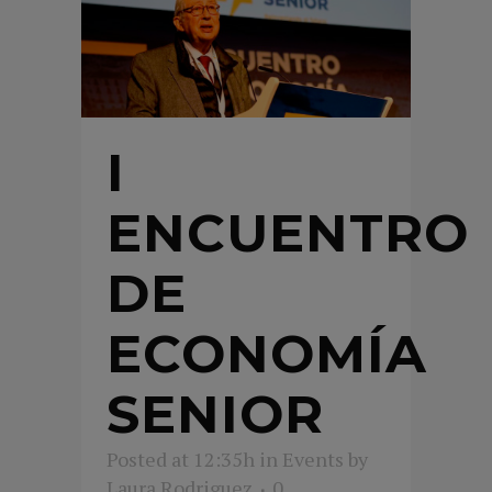
I
ENCUENTRO
DE
ECONOMÍA
SENIOR
Posted at 12:35h
in
Events
by
Laura Rodriguez
0