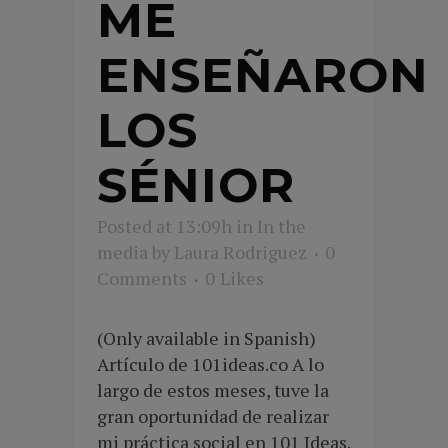
ME
ENSEÑARON
LOS
SÉNIOR
Posted at 13:09h
in
In the
media
by
Laura Rodriguez
0
Comments
0
Likes
(Only available in Spanish)
Artículo de 101ideas.co A lo
largo de estos meses, tuve la
gran oportunidad de realizar
mi práctica social en 101 Ideas.