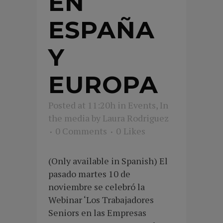
EN
ESPAÑA
Y
EUROPA
Posted at 11:20h
in
Events
,
In
the media
by
Laura Rodriguez
0 Comments
0
Likes
(Only available in Spanish) El
pasado martes 10 de
noviembre se celebró la
Webinar ‘Los Trabajadores
Seniors en las Empresas