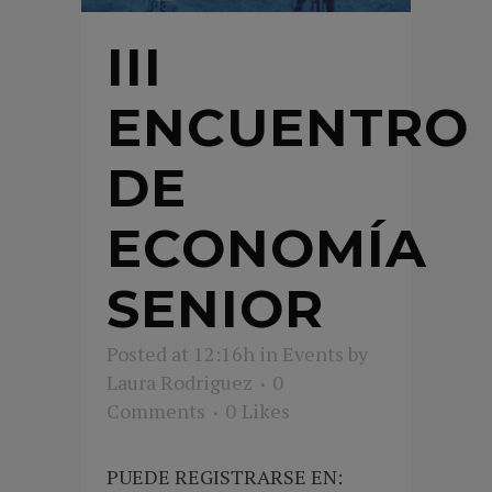
III
ENCUENTRO
DE
ECONOMÍA
SENIOR
Posted at 12:16h
in
Events
by
Laura Rodriguez
0
Comments
0
Likes
PUEDE REGISTRARSE EN: