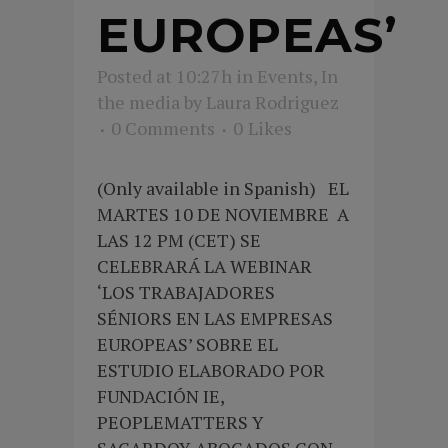
EUROPEAS’
Posted at 10:27h
in
Events
,
In
the media
by
Laura Rodriguez
0 Comments
0
Likes
(Only available in Spanish) EL
MARTES 10 DE NOVIEMBRE A
LAS 12 PM (CET) SE
CELEBRARÁ LA WEBINAR
‘LOS TRABAJADORES
SÉNIORS EN LAS EMPRESAS
EUROPEAS’ SOBRE EL
ESTUDIO ELABORADO POR
FUNDACIÓN IE,
PEOPLEMATTERS Y