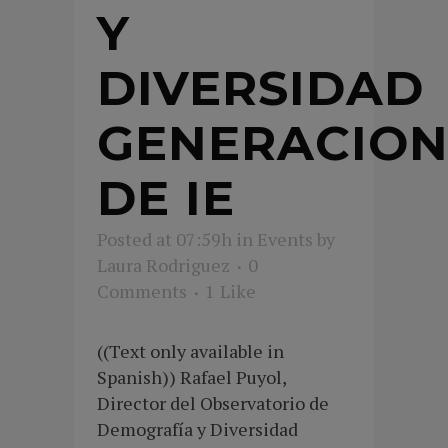
Y
DIVERSIDAD
GENERACION
DE IE
Posted at 07:59h
in
Events
by
Laura Rodriguez
0
Comments
1
Like
((Text only available in
Spanish)) Rafael Puyol,
Director del Observatorio de
Demografía y Diversidad