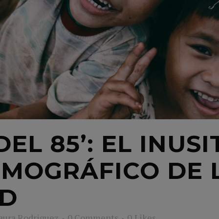
DEL 85’: EL INUS
MOGRÁFICO DE 
D
aura Rodriguez
0 Comments
0
Likes