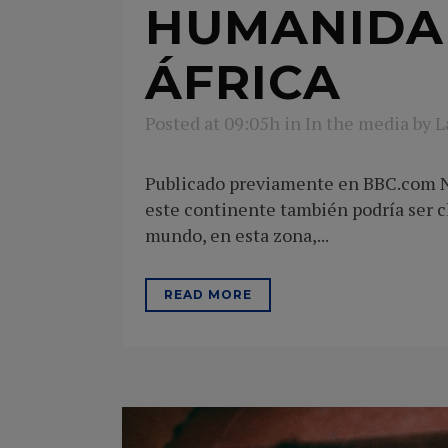
HUMANIDA
ÁFRICA
Posted at 09:05h
in
In the media
by
L
Publicado previamente en BBC.com Nue
este continente también podría ser c
mundo, en esta zona,...
READ MORE