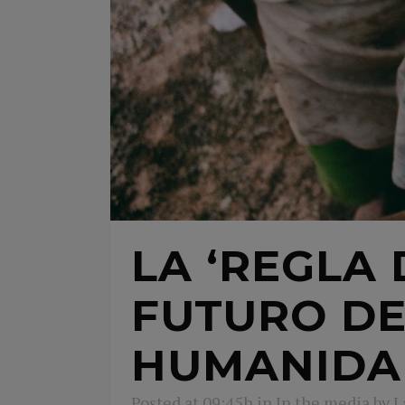
LA ‘REGLA 
FUTURO DE
HUMANIDA
Posted at 09:45h
in
In the media
by
L