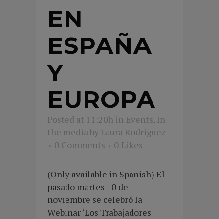
EN
ESPAÑA
Y
EUROPA
Posted at 11:20h
in
Events
,
In
the media
by
Laura Rodriguez
0 Comments
0
Likes
(Only available in Spanish) El
pasado martes 10 de
noviembre se celebró la
Webinar ‘Los Trabajadores