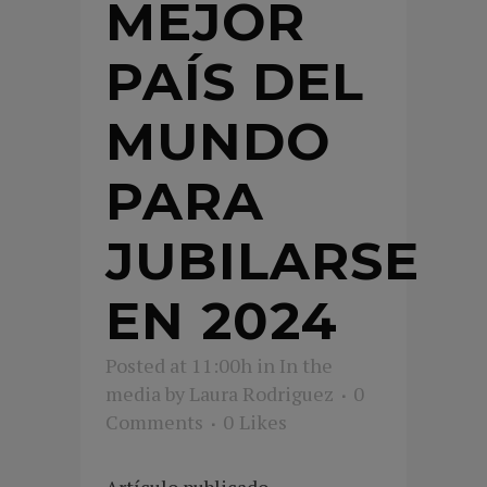
MEJOR
PAÍS DEL
MUNDO
PARA
JUBILARSE
EN 2024
Posted at 11:00h
in
In the
media
by
Laura Rodriguez
0
Comments
0
Likes