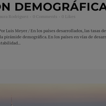
ÓN DEMOGRÁFIC
aura Rodriguez
0 Comments
0
Likes
or Luis Meyer / En los países desarrollados, las tasas 
 la pirámide demográfica. En los países en vías de desa
abilidad...