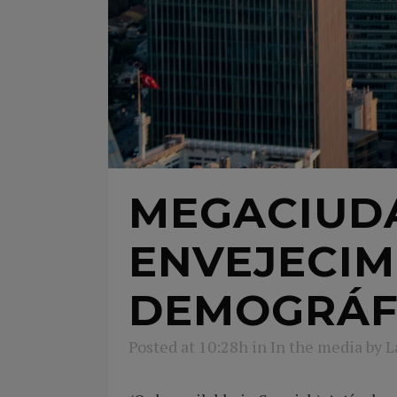
MEGACIUDA
ENVEJECIM
DEMOGRÁFI
Posted at 10:28h
in
In the media
by
L