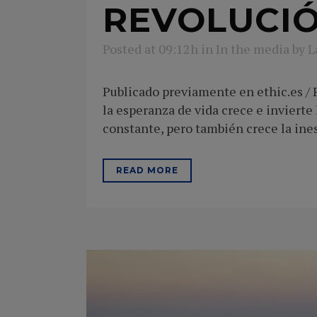
REVOLUCI
Posted at 09:12h
in
In the media
by
L
Publicado previamente en ethic.es / P
la esperanza de vida crece e invierte
constante, pero también crece la inest
READ MORE