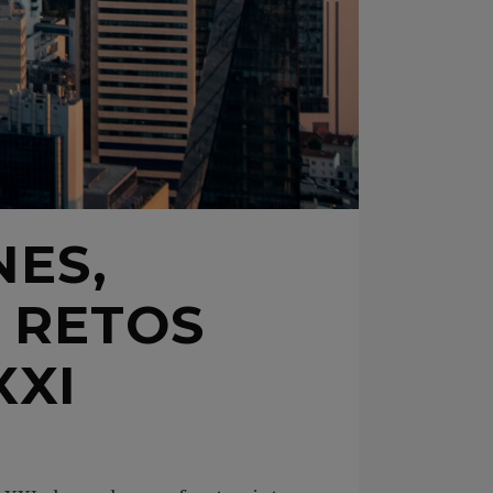
NES,
 RETOS
XXI