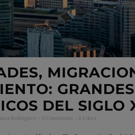
DES, MIGRACIO
IENTO: GRANDES
COS DEL SIGLO 
aura Rodriguez
0 Comments
0
Likes