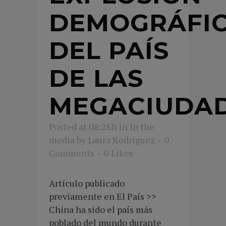
DEMOGRÁFI
DEL PAÍS
DE LAS
MEGACIUDA
Posted at 08:26h
in
In the
media
by
Laura Rodriguez
0
Comments
0
Likes
Artículo publicado
previamente en El País >>
China ha sido el país más
poblado del mundo durante