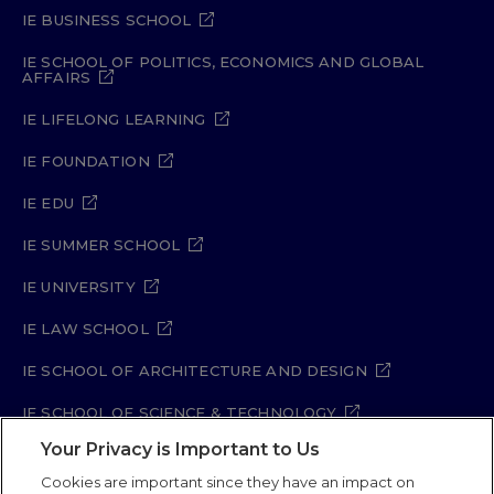
IE BUSINESS SCHOOL
IE SCHOOL OF POLITICS, ECONOMICS AND GLOBAL
AFFAIRS
IE LIFELONG LEARNING
IE FOUNDATION
IE EDU
IE SUMMER SCHOOL
IE UNIVERSITY
IE LAW SCHOOL
IE SCHOOL OF ARCHITECTURE AND DESIGN
IE SCHOOL OF SCIENCE & TECHNOLOGY
Your Privacy is Important to Us
IE SCHOOL OF ARTS & HUMANITIES
Cookies are important since they have an impact on