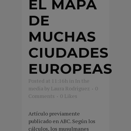
EL MAPA
DE
MUCHAS
CIUDADES
EUROPEAS
Posted at 11:16h
in
In the
media
by
Laura Rodriguez
0
Comments
0
Likes
Artículo previamente
publicado en ABC. Según los
cálculos, los musulmanes