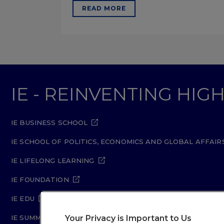
READ MORE
IE - REINVENTING HI
IE BUSINESS SCHOOL
IE SCHOOL OF POLITICS, ECONOMICS AND GLOBAL AFFAIR
IE LIFELONG LEARNING
IE FOUNDATION
IE EDU
Your Privacy is Important to Us
IE SUMMER SCHOOL