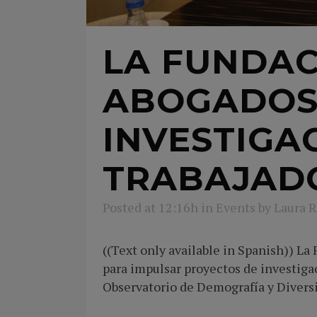
LA FUNDAC
ABOGADOS
INVESTIGA
TRABAJADO
Posted at 12:16h
in
Events
by
Laura 
((Text only available in Spanish)) L
para impulsar proyectos de investiga
Observatorio de Demografía y Diversid