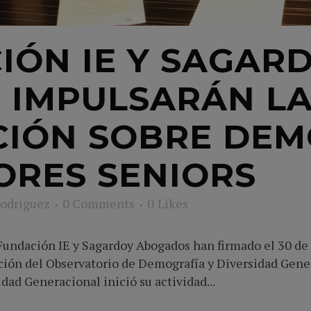
IÓN IE Y SAGAR
 IMPULSARÁN L
CIÓN SOBRE DEM
RES SENIORS
Rodriguez
0 Comments
0
Likes
a Fundación IE y Sagardoy Abogados han firmado el 30 d
ción del Observatorio de Demografía y Diversidad Gener
ad Generacional inició su actividad...