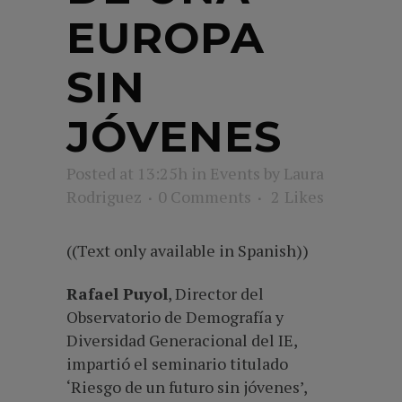
EUROPA
SIN
JÓVENES
Posted at 13:25h
in
Events
by
Laura
Rodriguez
0 Comments
2
Likes
((Text only available in Spanish))
Rafael Puyol
, Director del
Observatorio de Demografía y
Diversidad Generacional del IE,
impartió el seminario titulado
‘Riesgo de un futuro sin jóvenes’,