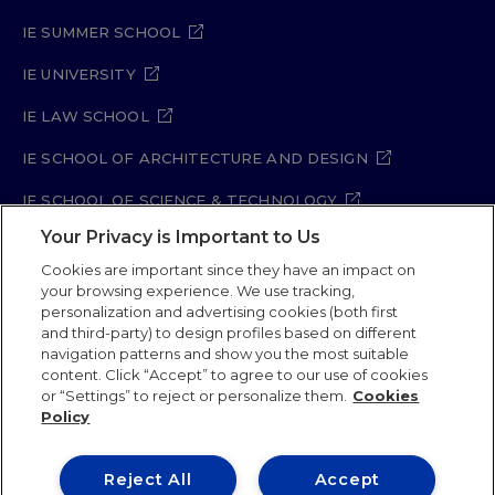
IE SUMMER SCHOOL
IE UNIVERSITY
IE LAW SCHOOL
IE SCHOOL OF ARCHITECTURE AND DESIGN
IE SCHOOL OF SCIENCE & TECHNOLOGY
Your Privacy is Important to Us
IE SCHOOL OF ARTS & HUMANITIES
Cookies are important since they have an impact on
your browsing experience. We use tracking,
personalization and advertising cookies (both first
and third-party) to design profiles based on different
Legal Notice
Privacy Policy
Cookie Policy
navigation patterns and show you the most suitable
Security Policy
Student Academic Standards
content. Click “Accept” to agree to our use of cookies
Compliance Channel
Site Map
or “Settings” to reject or personalize them.
Cookies
Policy
IE University 2026
Reject All
Accept