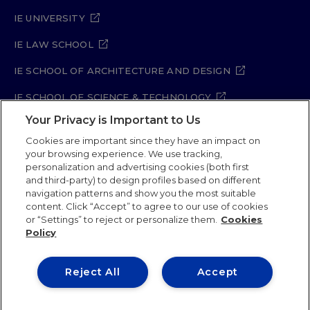
IE UNIVERSITY
IE LAW SCHOOL
IE SCHOOL OF ARCHITECTURE AND DESIGN
IE SCHOOL OF SCIENCE & TECHNOLOGY
Your Privacy is Important to Us
IE SCHOOL OF ARTS & HUMANITIES
Cookies are important since they have an impact on
your browsing experience. We use tracking,
personalization and advertising cookies (both first
Legal Notice
Privacy Policy
Cookie Policy
and third-party) to design profiles based on different
navigation patterns and show you the most suitable
Security Policy
Student Academic Standards
content. Click “Accept” to agree to our use of cookies
Compliance Channel
Site Map
or “Settings” to reject or personalize them.
Cookies
Policy
IE University 2026
Reject All
Accept