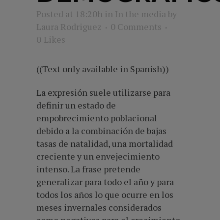
Posted at 18:20h
in
In the media
by
Laura Rodriguez
0 Comments
0
Likes
((Text only available in Spanish))
La expresión suele utilizarse para
definir un estado de
empobrecimiento poblacional
debido a la combinación de bajas
tasas de natalidad, una mortalidad
creciente y un envejecimiento
intenso. La frase pretende
generalizar para todo el año y para
todos los años lo que ocurre en los
meses invernales considerados
como negativos para el crecimiento.