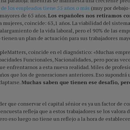
na paradoja: mientras se manifiesta una creciente preoc
 de los empleados tiene 55 años o más
(muy por debajo 
 mayores de 65 años.
Los españoles nos retiramos co
a mujeres, coincide: 63,1 años. La viabilidad del sistem
 alargamiento de la vida laboral, pero el 90% de las em
 tienen un plan de actuación para sus trabajadores may
eopleMatters, coincide en el diagnóstico: «Muchas empre
pacidades Funcionales, Nacionalidades, pero pocas vece
ue enfrentarnos a esta nueva realidad. Miles de profe
ños que los de generaciones anteriores. Eso supondrá u
daptarse.
Muchas saben que tienen ese desafío, pe
 que conservar el capital sénior es ya un factor de co
 encuesta refleja que a estos trabajadores se los valora
ero eso luego no tiene un reflejo a la hora de establece