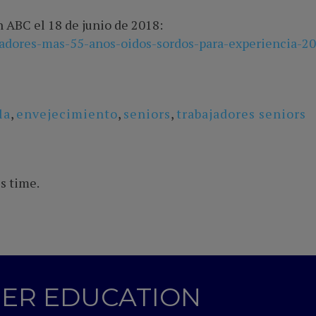
n ABC el 18 de junio de 2018:
jadores-mas-55-anos-oidos-sordos-para-experiencia-2
la
,
envejecimiento
,
seniors
,
trabajadores seniors
s time.
GHER EDUCATION