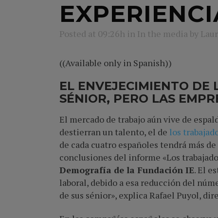
EXPERIENCI
Posted at 09:26h
in
In the media
by
Laur
((Available only in Spanish))
EL ENVEJECIMIENTO DE 
SÉNIOR, PERO LAS EMPR
El mercado de trabajo aún vive de espald
destierran un talento, el de
los trabajad
de cada cuatro españoles tendrá más de 
conclusiones del informe «Los trabajador
Demografía de la Fundación IE
. El e
laboral, debido a esa reducción del núme
de sus sénior», explica Rafael Puyol, di