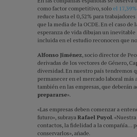
En las compañías españolas se observa u
como factor competitivo, solo
el 17,39%
reduce hasta el 0,52% para trabajadores
que la media de la OCDE. En el caso de l
esperanza de vida dibujan un inevitable
incluida en el estudio reconocen que no
Alfonso Jiménez
, socio director de P
derivadas de los vectores de Género, Ca
diversidad. En nuestro país tendremos q
permanecer en el mercado laboral más a
también en las empresas, que deberán a
prepararse
».
«Las empresas deben comenzar a entender
futuro», subraya
Rafael Puyol
. «Nuestra
contactos, la fidelidad a la compañía… p
conservarlos», añade.