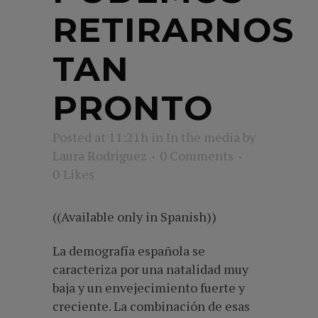
RETIRARNOS
TAN
PRONTO
Posted at 11:21h
in
In the media
by
Laura Rodriguez
0 Comments
0
Likes
((Available only in Spanish))
La demografía española se
caracteriza por una natalidad muy
baja y un envejecimiento fuerte y
creciente. La combinación de esas