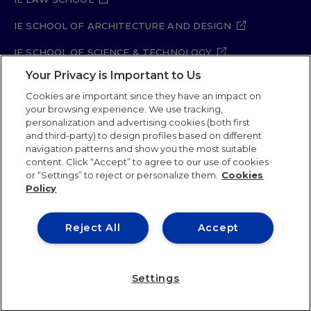
IE SCHOOL OF ARCHITECTURE AND DESIGN
IE SCHOOL OF SCIENCE & TECHNOLOGY
Your Privacy is Important to Us
IE SCHOOL OF ARTS & HUMANITIES
Cookies are important since they have an impact on
your browsing experience. We use tracking,
personalization and advertising cookies (both first
Legal Notice
Privacy Policy
Cookie Policy
and third-party) to design profiles based on different
navigation patterns and show you the most suitable
Security Policy
Student Academic Standards
content. Click “Accept” to agree to our use of cookies
Compliance Channel
Site Map
or “Settings” to reject or personalize them.
Cookies
Policy
IE University 2026
Reject All
Accept
Settings