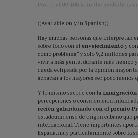
Posted at 09:40h
in
In the media
by
Laur
((Available only in Spanish))
Hay muchas personas que interpretan en
sobre todo con el
envejecimiento
y con
como problema” y solo 9,2 millones par
vivir a más gente, durante más tiempo y 
queda eclipsada por la opinión mayorit
achacan a los mayores ser poco menos qu
Y lo mismo sucede con
la inmigración
percepciones o consideracion infundada
recién galardonado con el premio Pr
estadounidense de origen cubano que pu
internacional. Tiene importantes aporta
España, muy particularmente sobre la se