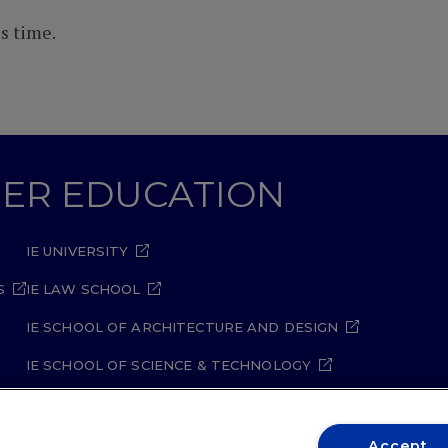
s time.
GHER EDUCATION
IE UNIVERSITY
S
IE LAW SCHOOL
IE SCHOOL OF ARCHITECTURE AND DESIGN
IE SCHOOL OF SCIENCE & TECHNOLOGY
IE SCHOOL OF ARTS & HUMANITIES
Accept