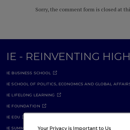
Sorry, the comment form is closed at thi
IE - REINVENTING HI
IE BUSINESS SCHOOL
IE SCHOOL OF POLITICS, ECONOMICS AND GLOBAL AFFAIR
IE LIFELONG LEARNING
IE FOUNDATION
IE EDU
Your Privacy is Important to Us
IE SUMMER SCHOOL