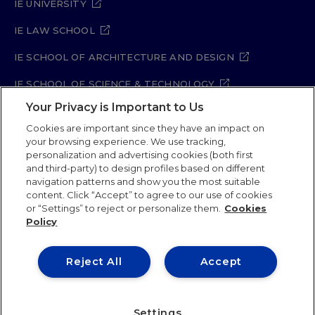
IE UNIVERSITY
IE LAW SCHOOL
IE SCHOOL OF ARCHITECTURE AND DESIGN
IE SCHOOL OF SCIENCE & TECHNOLOGY
Your Privacy is Important to Us
IE SCHOOL OF ARTS & HUMANITIES
Cookies are important since they have an impact on
your browsing experience. We use tracking,
personalization and advertising cookies (both first
Legal Notice
Privacy Policy
Cookie Policy
and third-party) to design profiles based on different
navigation patterns and show you the most suitable
Security Policy
Student Academic Standards
content. Click “Accept” to agree to our use of cookies
Compliance Channel
Site Map
or “Settings” to reject or personalize them.
Cookies
Policy
IE University 2026
Reject All
Accept
Settings