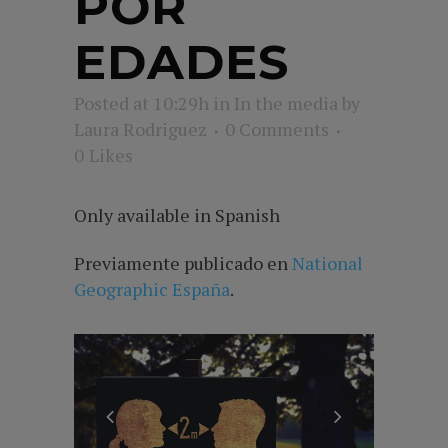
POR
EDADES
Posted at 10:29h
in
In the media
by
Laura Rodriguez
0 Comments
0
Likes
Only available in Spanish
Previamente publicado en
National
Geographic España
.