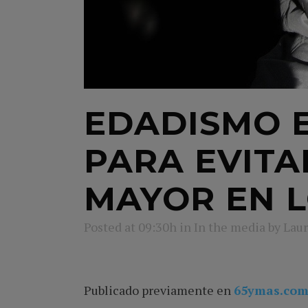
EDADISMO E
PARA EVITA
MAYOR EN L
Posted at 09:30h
in
In the media
by
Laur
Publicado previamente en
65ymas.co