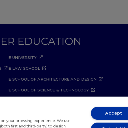
GHER EDUCATION
IE UNIVERSITY
S
IE LAW SCHOOL
IE SCHOOL OF ARCHITECTURE AND DESIGN
IE SCHOOL OF SCIENCE & TECHNOLOGY
IE SCHOOL OF ARTS & HUMANITIES
Accept
t on your browsing experience. We use
both first and third-party) to design