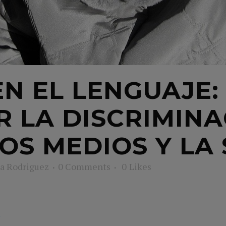
N EL LENGUAJE:
R LA DISCRIMINA
OS MEDIOS Y LA
a Rodriguez
0 Comments
0
Likes
m