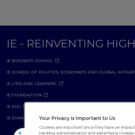
IE - REINVENTING HI
IE BUSINESS SCHOOL
IE SCHOOL OF POLITICS, ECONOMICS AND GLOBAL AFFAIR
IE LIFELONG LEARNING
IE FOUNDATION
IE EDU
Your Privacy is Important to Us
IE SUMMER SCHOOL
Cookies are important since they have an impac
tracking, personalization and advertising cookies (