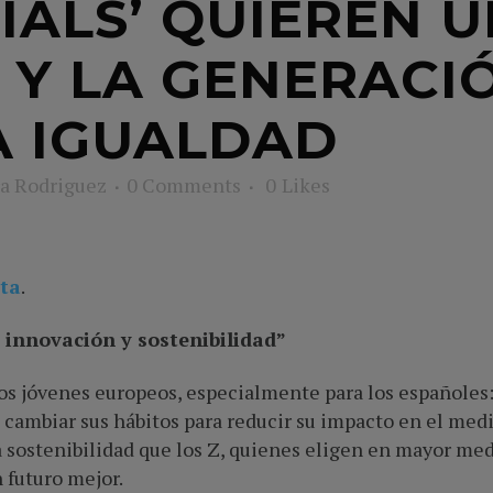
NIALS’ QUIEREN 
 Y LA GENERACI
A IGUALDAD
a Rodriguez
0 Comments
0
Likes
ta
.
, innovación y sostenibilidad”
los jóvenes europeos, especialmente para los españoles:
a cambiar sus hábitos para reducir su impacto en el med
 sostenibilidad que los Z, quienes eligen en mayor med
 futuro mejor.