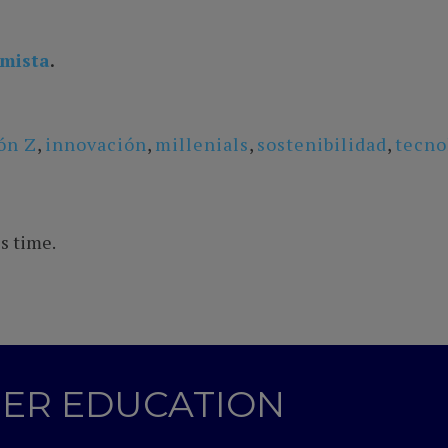
omista
.
ón Z
,
innovación
,
millenials
,
sostenibilidad
,
tecno
s time.
GHER EDUCATION