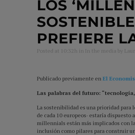
LOS ‘MILLE
SOSTENIBLE
PREFIERE L
Posted at 10:32h
in
In the media
by
Laur
Publicado previamente en
El Economis
Las palabras del futuro: “tecnología
La sostenibilidad es una prioridad para 
de cada 10 europeos- estaría dispuesto 
millennials están más implicados con la
inclusión como pilares para construir un