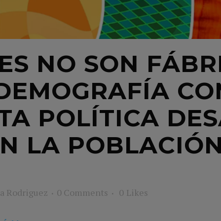
ES NO SON FÁBR
A DEMOGRAFÍA C
A POLÍTICA DES
N LA POBLACIÓN
a Rodriguez
0 Comments
0
Likes