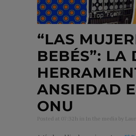
“LAS MUJER
BEBÉS”: L
HERRAMIENT
ANSIEDAD E
ONU
Posted at 07:32h
in
In the media
by
Laur