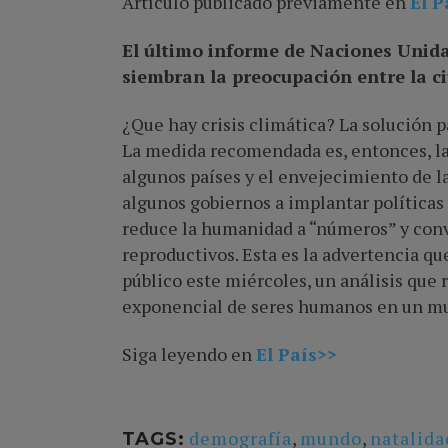
Artículo publicado previamente en
El P
El último informe de Naciones Unida
siembran la preocupación entre la 
¿Que hay crisis climática? La solución 
La medida recomendada es, entonces, la
algunos países y el envejecimiento de l
algunos gobiernos a implantar políticas
reduce la humanidad a “números” y conv
reproductivos. Esta es la advertencia q
público este miércoles, un análisis que
exponencial de seres humanos en un mu
Siga leyendo en
El País>>
demografía
,
mundo
,
natalida
TAGS: