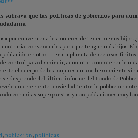
aís>>
s subraya que las políticas de gobiernos para aum
ciudadanía
pasa por convencer a las mujeres de tener menos hijos. 
 contraria, convencerlas para que tengan más hijos. El
a población en otros —en un planeta de recursos finitos
 de control para disminuir, aumentar o mantener la nat
ierte el cuerpo de las mujeres en una herramienta sin
ue se desprende del último informe del
Fondo de Poblac
 revela una creciente “ansiedad” entre la población ant
ndo con crisis superpuestas y con poblaciones muy lon
d
,
población
,
políticas