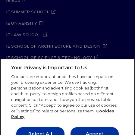
IE EDU
IE SUMMER SCHOOL
IE UNIVERSITY
IE LAW SCHOOL
IE SCHOOL OF ARCHITECTURE AND DESIGN
IE SCHOOL OF SCIENCE & TECHNOLOGY
Your Privacy is Important to Us
IE SCHOOL OF ARTS & HUMANITIES
Cookies are important since they have an impact on
your browsing experience. We use tracking,
personalization and advertising cookies (both first
and third-party) to design profiles based on different
Legal Notice
Privacy Policy
Cookie Policy
navigation patterns and show you the most suitable
Security Policy
Student Academic Standards
content. Click “Accept” to agree to our use of cookies
Compliance Channel
Site Map
or “Settings” to reject or personalize them.
Cookies
Policy
IE University 2026
Reject All
Accept