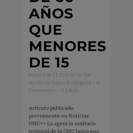
AÑOS
QUE
MENORES
DE 15
Posted at 11:21h
in
In the
media
by
Laura Rodriguez
0
Comments
0
Likes
Artículo publicado
previamente en Noticias
ONU>> La agencia sanitaria
regional de la ONU lanza una