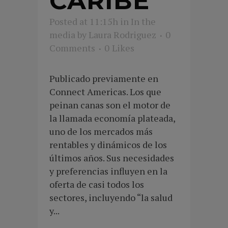
CARIBE
Posted at 11:15h
in
In the
media
by
Laura Rodriguez
0
Comments
0
Likes
Publicado previamente en
Connect Americas. Los que
peinan canas son el motor de
la llamada economía plateada,
uno de los mercados más
rentables y dinámicos de los
últimos años. Sus necesidades
y preferencias influyen en la
oferta de casi todos los
sectores, incluyendo “la salud
y...