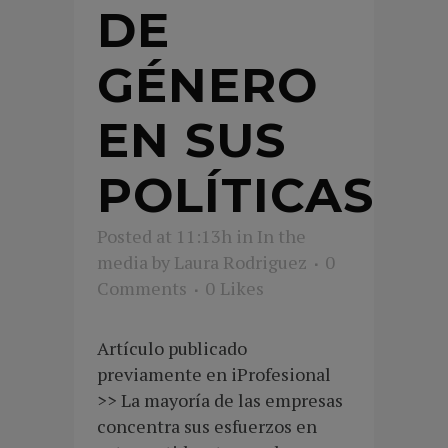
DE
GÉNERO
EN SUS
POLÍTICAS
Posted at 11:13h
in
In the
media
by
Laura Rodriguez
0
Comments
0
Likes
Artículo publicado
previamente en iProfesional
>> La mayoría de las empresas
concentra sus esfuerzos en