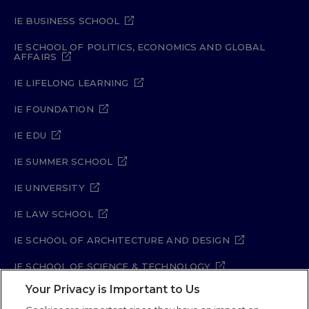
IE BUSINESS SCHOOL
IE SCHOOL OF POLITICS, ECONOMICS AND GLOBAL
AFFAIRS
IE LIFELONG LEARNING
IE FOUNDATION
IE EDU
IE SUMMER SCHOOL
IE UNIVERSITY
IE LAW SCHOOL
IE SCHOOL OF ARCHITECTURE AND DESIGN
IE SCHOOL OF SCIENCE & TECHNOLOGY
Your Privacy is Important to Us
IE SCHOOL OF ARTS & HUMANITIES