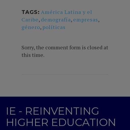
América Latina y el
TAGS:
Caribe
,
demografía
,
empresas
,
género
,
políticas
Sorry, the comment form is closed at
this time.
IE - REINVENTING
HIGHER EDUCATION