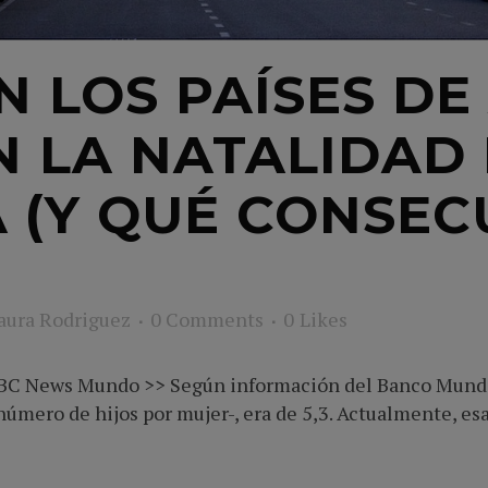
N LOS PAÍSES DE
N LA NATALIDAD
A (Y QUÉ CONSEC
aura Rodriguez
0 Comments
0
Likes
BC News Mundo >> Según información del Banco Mundial,
número de hijos por mujer-, era de 5,3. Actualmente, esa