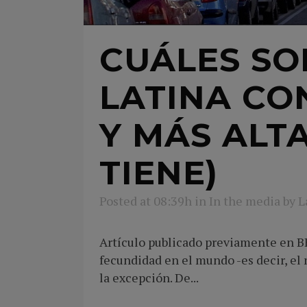
CUÁLES SO
LATINA CO
Y MÁS ALT
TIENE)
Posted at 08:39h
in
In the media
by
L
Artículo publicado previamente en B
fecundidad en el mundo -es decir, el 
la excepción. De...