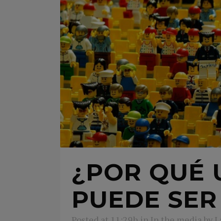
¿POR QUÉ 
PUEDE SER
Posted at 11:29h
in
In the media
by
L