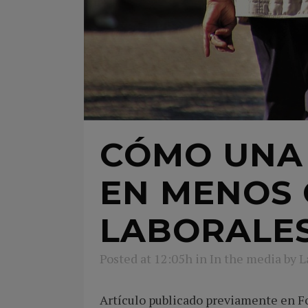
CÓMO UNA
EN MENOS
LABORALES
Posted at 12:05h
in
In the media
by
L
Artículo publicado previamente en F