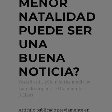
MENOR
NATALIDAD
PUEDE SER
UNA
BUENA
NOTICIA?
Posted at 11:29h
in
In the media
by
Laura Rodriguez
0 Comments
0
Likes
Artículo publicado previamente en