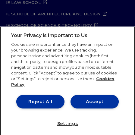
IE LAW SCHOOL
IE SCHOOL OF ARCHITECTURE AND DESIGN
IE SCHOOL OF SCIENCE & TECHNOLOGY
Your Privacy is Important to Us
IE SCHOOL OF ARTS & HUMANITIES
Cookies are important since they have an impact on
your browsing experience. We use tracking,
personalization and advertising cookies (both first
and third-party) to design profiles based on different
Legal Notice
Privacy Policy
Cookie Policy
navigation patterns and show you the most suitable
Security Policy
Student Academic Standards
content. Click “Accept” to agree to our use of cookies
Compliance Channel
Site Map
or “Settings” to reject or personalize them.
Cookies
Policy
IE University 2026
Reject All
Accept
Settings