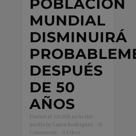
POBLACIÓN
MUNDIAL
DISMINUIRÁ
PROBABLEM
DESPUÉS
DE 50
AÑOS
Posted at 10:56h
in
In the
media
by
Laura Rodriguez
0
Comments
0
Likes