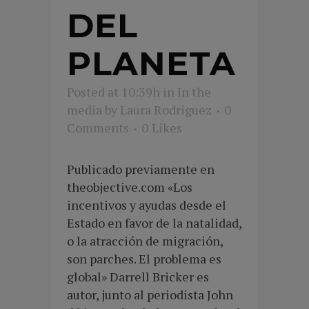
DEL
PLANETA
Posted at 10:39h
in
In the
media
by
Laura Rodriguez
0
Comments
0
Likes
Publicado previamente en
theobjective.com «Los
incentivos y ayudas desde el
Estado en favor de la natalidad,
o la atracción de migración,
son parches. El problema es
global» Darrell Bricker es
autor, junto al periodista John