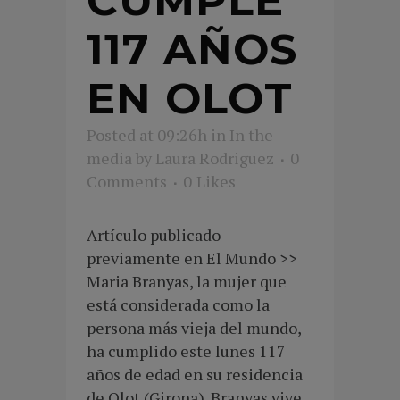
CUMPLE
117 AÑOS
EN OLOT
Posted at 09:26h
in
In the
media
by
Laura Rodriguez
0
Comments
0
Likes
Artículo publicado
previamente en El Mundo >>
Maria Branyas, la mujer que
está considerada como la
persona más vieja del mundo,
ha cumplido este lunes 117
años de edad en su residencia
de Olot (Girona). Branyas vive