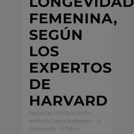
LONGEVIDA
FEMENINA,
SEGÚN
LOS
EXPERTOS
DE
HARVARD
Posted at 10:55h
in
In the
media
by
Laura Rodriguez
0
Comments
0
Likes