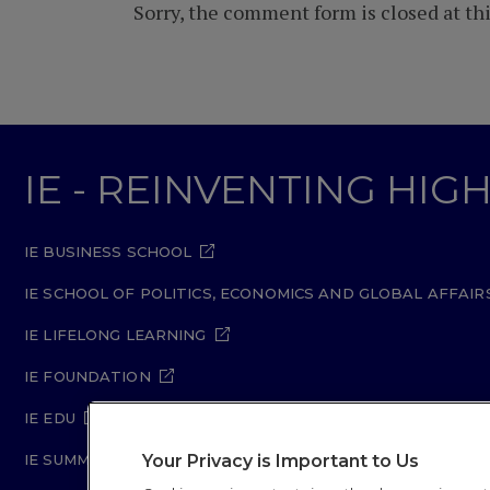
Sorry, the comment form is closed at thi
IE - REINVENTING HI
IE BUSINESS SCHOOL
IE SCHOOL OF POLITICS, ECONOMICS AND GLOBAL AFFAIR
IE LIFELONG LEARNING
IE FOUNDATION
IE EDU
Your Privacy is Important to Us
IE SUMMER SCHOOL