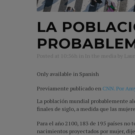
LA POBLACI
PROBABLEM
Posted at 10:56h
in
In the media
by
Laur
Only available in Spanish
Previamente publicado en
CNN. Por Am
La población mundial probablemente alc
finales de siglo, a medida que las muje
Para el año 2100, 183 de 195 países no t
nacimientos proyectados por mujer, dije