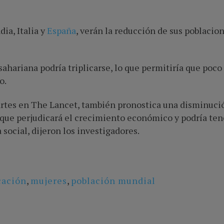
ia, Italia y
España
, verán la reducción de sus poblacio
sahariana podría triplicarse, lo que permitiría que poc
o.
artes en The Lancet, también pronostica una disminuci
o que perjudicará el crecimiento económico y podría ten
 social, dijeron los investigadores.
cación
,
mujeres
,
población mundial