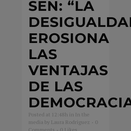
SEN: “LA
DESIGUALDA
EROSIONA
LAS
VENTAJAS
DE LAS
DEMOCRACIA
Posted at 12:48h
in
In the
media
by
Laura Rodriguez
0
Comments
0
Likes