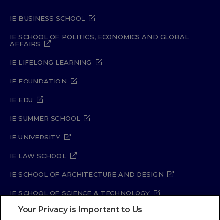
IE BUSINESS SCHOOL
IE SCHOOL OF POLITICS, ECONOMICS AND GLOBAL
AFFAIRS
IE LIFELONG LEARNING
IE FOUNDATION
IE EDU
IE SUMMER SCHOOL
IE UNIVERSITY
IE LAW SCHOOL
IE SCHOOL OF ARCHITECTURE AND DESIGN
IE SCHOOL OF SCIENCE & TECHNOLOGY
Your Privacy is Important to Us
IE SCHOOL OF ARTS & HUMANITIES