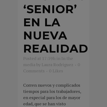
‘SENIOR’
EN LA
NUEVA
REALIDAD
Posted at 17:59h
in
In the
media
by
Laura Rodriguez
0
Comments
0
Likes
Corren nuevos y complicados
tiempos para los trabajadores,
en especial para los de mayor
edad, que se han visto