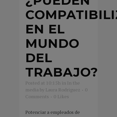
¿PUEDEN
COMPATIBIL
EN EL
MUNDO
DEL
TRABAJO?
Posted at 10:15h
in
In the
media
by
Laura Rodriguez
0
Comments
0
Likes
Potenciar a empleados de