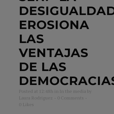
DESIGUALDA
EROSIONA
LAS
VENTAJAS
DE LAS
DEMOCRACIA
Posted at 12:48h
in
In the media
by
Laura Rodriguez
0 Comments
0
Likes