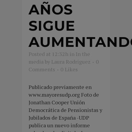
AÑOS
SIGUE
AUMENTAND
Posted at 12:32h
in
In the
media
by
Laura Rodriguez
0
Comments
0
Likes
Publicado previamente en
www.mayoresudp.org Foto de
Jonathan Cooper Unión
Democrática de Pensionistas y
Jubilados de España -UDP
publica un nuevo informe