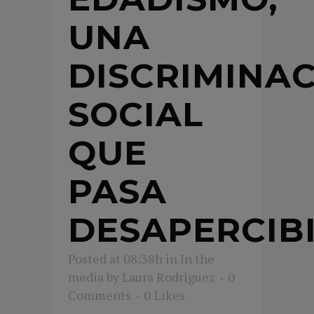
UNA
DISCRIMINA
SOCIAL
QUE
PASA
DESAPERCIB
Posted at 08:38h
in
In the
media
by
Laura Rodriguez
0
Comments
0
Likes