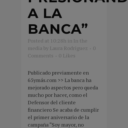
A LA
BANCA”
Posted at 10:28h
in
In the
media
by
Laura Rodriguez
0
Comments
0
Likes
Publicado previamente en
65ymás.com >> La banca ha
mejorado aspectos pero queda
mucho por hacer, como el
Defensor del cliente
financiero Se acaba de cumplir
el primer aniversario de la
campaña “Soy mayor, no