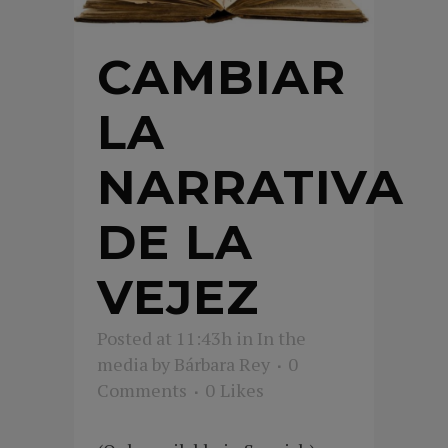
CAMBIAR
LA
NARRATIVA
DE LA
VEJEZ
Posted at 11:43h
in
In the
media
by
Bárbara Rey
0
Comments
0
Likes