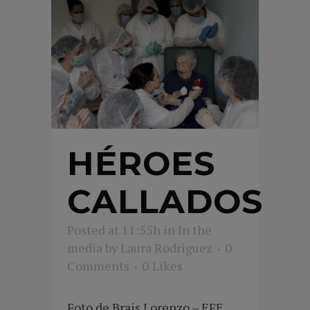
HÉROES
CALLADOS
Posted at 11:55h
in
In the
media
by
Laura Rodriguez
0
Comments
0
Likes
Foto de Brais Lorenzo – EFE.