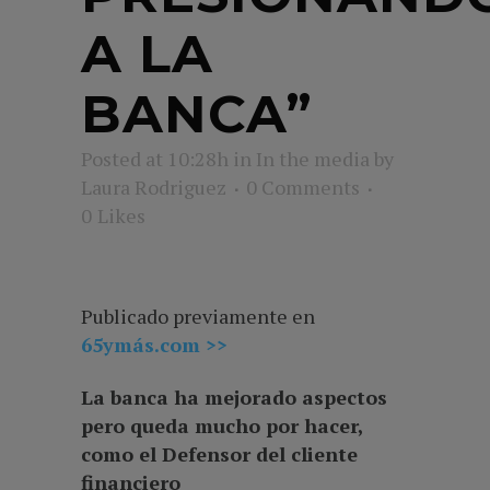
A LA
BANCA”
Posted at 10:28h
in
In the media
by
Laura Rodriguez
0 Comments
0
Likes
Publicado previamente en
65ymás.com >>
La banca ha mejorado aspectos
pero queda mucho por hacer,
como el Defensor del cliente
financiero