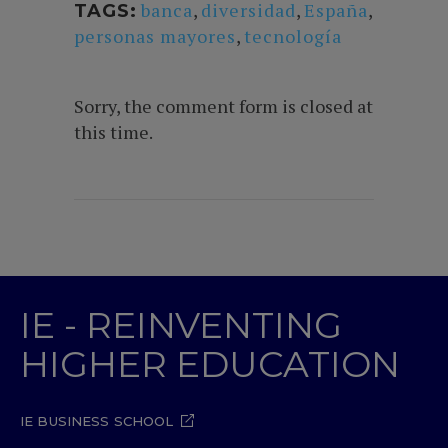
banca
,
diversidad
,
España
,
TAGS:
personas mayores
,
tecnología
Sorry, the comment form is closed at
this time.
IE - REINVENTING
HIGHER EDUCATION
IE BUSINESS SCHOOL