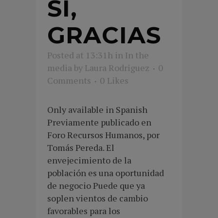
SÍ,
GRACIAS
Posted at 13:31h
in
In the
media
by
Laura Rodriguez
0
Comments
0
Likes
Only available in Spanish
Previamente publicado en
Foro Recursos Humanos, por
Tomás Pereda. El
envejecimiento de la
población es una oportunidad
de negocio Puede que ya
soplen vientos de cambio
favorables para los