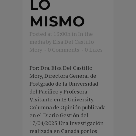
LO
MISMO
Posted at 13:00h
in
In the
media
by
Elsa Del Castillo
Mory
0 Comments
0
Likes
Por: Dra. Elsa Del Castillo
Mory, Directora General de
Postgrado de la Universidad
del Pacífico y Profesora
Visitante en IE University.
Columna de Opinión publicada
en el Diario Gestión del
17/04/2023 Una investigación
realizada en Canadá por los