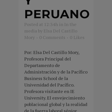
Y
PERUANO
Posted at 12:34h
in
In the
media
by
Elsa Del Castillo
Mory
0 Comments
0
Likes
Por: Elsa Del Castillo Mory,
Profesora Principal del
Departamento de
Administración y de la Pacífico
Business School de la
Universidad del Pacífico.
Profesora visitante en IE
University. El envejecimiento
poblacional global y la realidad
de la fuerza laboral sénior