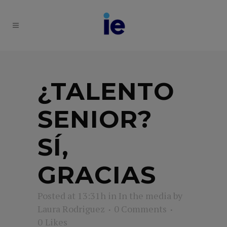
¿TALENTO
SENIOR?
SÍ,
GRACIAS
Posted at 13:31h
in
In the media
by
Laura Rodriguez
0 Comments
0
Likes