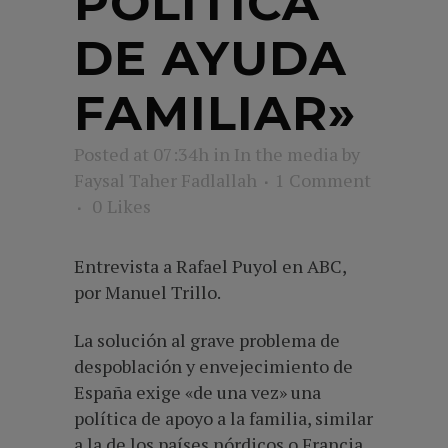
POLÍTICA
DE AYUDA
FAMILIAR»
Posted at 07:34h
in
In the media
by
Faysal Taher Fadlallah
1 Comment
0
Likes
Entrevista a Rafael Puyol en ABC,
por Manuel Trillo.
La solución al grave problema de
despoblación y envejecimiento de
España exige «de una vez» una
política de apoyo a la familia, similar
a la de los países nórdicos o Francia.