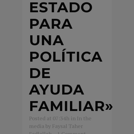
ESTADO
PARA
UNA
POLÍTICA
DE
AYUDA
FAMILIAR»
Posted at 07:34h
in
In the
media
by
Faysal Taher
Fadlallah
1 Comment