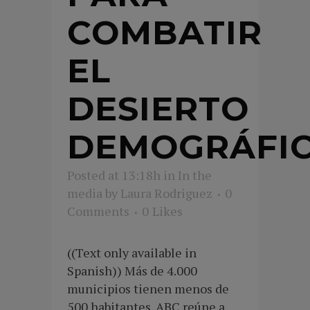
COMBATIR
EL
DESIERTO
DEMOGRÁFI
Posted at 13:18h
in
In the
media
by
Laura Rodriguez
0
Comments
0
Likes
((Text only available in
Spanish)) Más de 4.000
municipios tienen menos de
500 habitantes. ABC reúne a