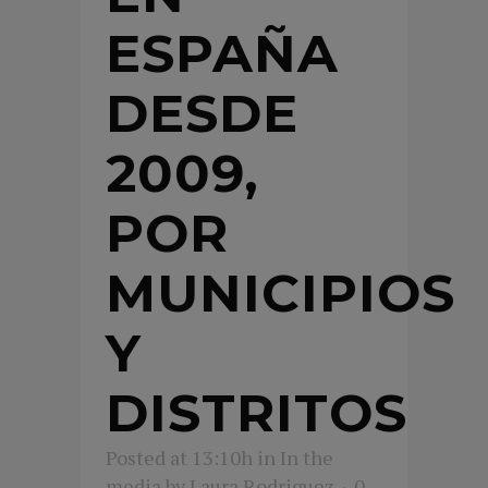
ESPAÑA
DESDE
2009,
POR
MUNICIPIOS
Y
DISTRITOS
Posted at 13:10h
in
In the
media
by
Laura Rodriguez
0