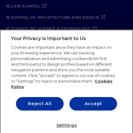
IE LAW SCHOOL
IE SCHOOL OF ARCHITECTURE AND DESIGN
IE SCHOOL OF SCIENCE & TECHNOLOGY
Your Privacy is Important to Us
IE SCHOOL OF ARTS & HUMANITIES
Cookies are important since they have an impact on
your browsing experience. We use tracking,
personalization and advertising cookies (both first
and third-party) to design profiles based on different
Legal Notice
Privacy Policy
Cookie Policy
navigation patterns and show you the most suitable
Security Policy
Student Academic Standards
content. Click “Accept” to agree to our use of cookies
Compliance Channel
Site Map
or “Settings” to reject or personalize them.
Cookies
Policy
IE University 2026
Reject All
Accept
Settings