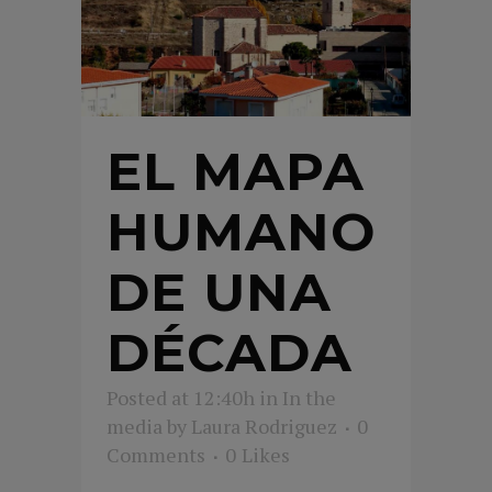
EL MAPA
HUMANO
DE UNA
DÉCADA
Posted at 12:40h
in
In the
media
by
Laura Rodriguez
0
Comments
0
Likes