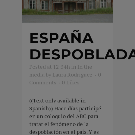
ESPAÑA
DESPOBLAD
Posted at 12:34h
in
In the
media
by
Laura Rodriguez
0
Comments
0
Likes
((Text only available in
Spanish)) Hace días participé
en un coloquio del ABC para
tratar el fenómeno de la
despoblación en el país. Y es