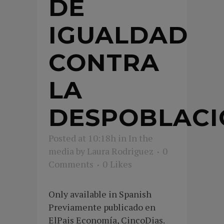
DE
IGUALDAD
CONTRA
LA
DESPOBLACI
Posted at 10:18h
in
In the
media
by
Laura Rodriguez
0
Comments
0
Likes
Only available in Spanish
Previamente publicado en
ElPais Economía, CincoDias.