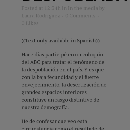
Posted at 12:34h
in
In the media
by
Laura Rodriguez
0 Comments
0
Likes
((Text only available in Spanish))
Hace días participé en un coloquio
del ABC para tratar el fenómeno de
la despoblación en el país. Y es que
con la baja fecundidad y el fuerte
envejecimiento, la desertización de
grandes espacios interiores
constituye un rasgo distintivo de
nuestra demografía.
He de confesar que veo esta
circunstancia como el resultado de