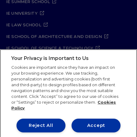
IE SUMMER SCHOOL
IE UNIVERSITY
IE LAW SCHOOL
IE SCHOOL OF ARCHITECTURE AND DESIGN
IE SCHOOL OF SCIENCE & TECHNOLOGY
Your Privacy is Important to Us
IE SCHOOL OF ARTS & HUMANITIES
Cookies are important since they have an impact on
your browsing experience. We use tracking,
personalization and advertising cookies (both first
and third-party) to design profiles based on different
Legal Notice
Privacy Policy
Cookie Policy
navigation patterns and show you the most suitable
Security Policy
Student Academic Standards
content. Click “Accept” to agree to our use of cookies
Compliance Channel
Site Map
or “Settings” to reject or personalize them.
Cookies
Policy
IE University 2026
Reject All
Accept