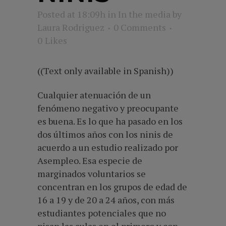
Posted at 18:09h
in
In the media
by
Laura Rodriguez
0 Comments
0
Likes
((Text only available in Spanish))
Cualquier atenuación de un
fenómeno negativo y preocupante
es buena. Es lo que ha pasado en los
dos últimos años con los ninis de
acuerdo a un estudio realizado por
Asempleo. Esa especie de
marginados voluntarios se
concentran en los grupos de edad de
16 a 19 y de 20 a 24 años, con más
estudiantes potenciales que no
pisan las aulas en el primero y con