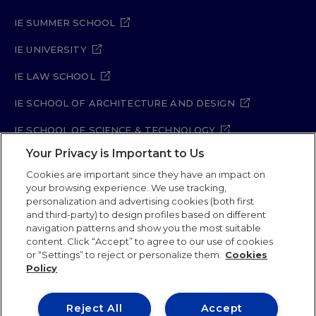
IE SUMMER SCHOOL
IE UNIVERSITY
IE LAW SCHOOL
IE SCHOOL OF ARCHITECTURE AND DESIGN
IE SCHOOL OF SCIENCE & TECHNOLOGY
Your Privacy is Important to Us
IE SCHOOL OF ARTS & HUMANITIES
Cookies are important since they have an impact on
your browsing experience. We use tracking,
personalization and advertising cookies (both first
Legal Notice
Privacy Policy
Cookie Policy
and third-party) to design profiles based on different
navigation patterns and show you the most suitable
Security Policy
Student Academic Standards
content. Click “Accept” to agree to our use of cookies
Compliance Channel
Site Map
or “Settings” to reject or personalize them.
Cookies
Policy
IE University 2026
Reject All
Accept