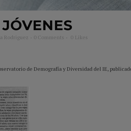
 JÓVENES
a Rodriguez
0 Comments
0
Likes
bservatorio de Demografía y Diversidad del IE, publicad