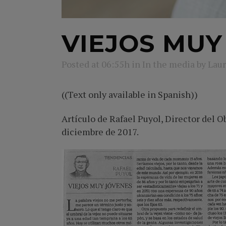
VIEJOS MUY
Posted at 06:55h
in
In the media
by
Laur
((Text only available in Spanish))
Artículo de Rafael Puyol, Director del O
diciembre de 2017.