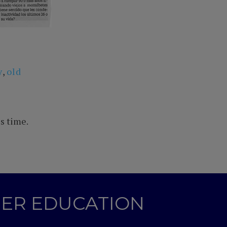
y
,
old
s time.
GHER EDUCATION