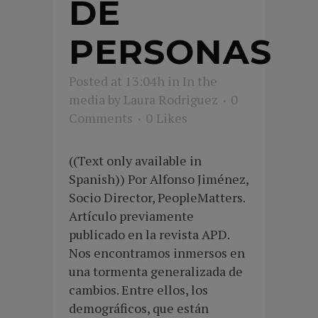
DE
PERSONAS
Posted at 13:04h
in
In the
media
by
Laura Rodriguez
0
Comments
0
Likes
((Text only available in
Spanish)) Por Alfonso Jiménez,
Socio Director, PeopleMatters.
Artículo previamente
publicado en la revista APD.
Nos encontramos inmersos en
una tormenta generalizada de
cambios. Entre ellos, los
demográficos, que están