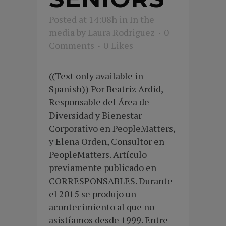
Posted at 14:08h
in
In the
media
by
Laura Rodriguez
0
Comments
0
Likes
((Text only available in
Spanish)) Por Beatriz Ardid,
Responsable del Área de
Diversidad y Bienestar
Corporativo en PeopleMatters,
y Elena Orden, Consultor en
PeopleMatters. Artículo
previamente publicado en
CORRESPONSABLES. Durante
el 2015 se produjo un
acontecimiento al que no
asistíamos desde 1999. Entre