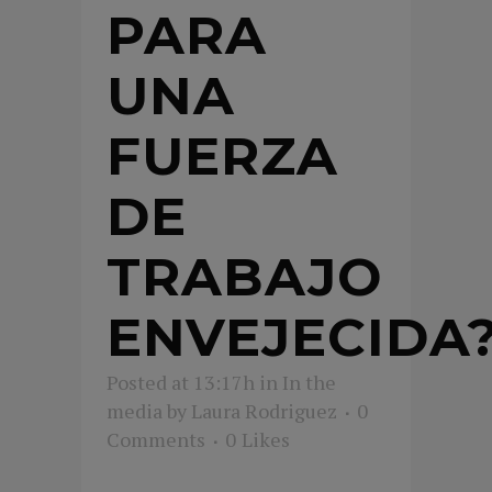
PARA
UNA
FUERZA
DE
TRABAJO
ENVEJECIDA
Posted at 13:17h
in
In the
media
by
Laura Rodriguez
0
Comments
0
Likes