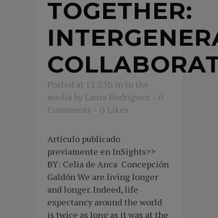
TOGETHER:
INTERGENER
COLLABORAT
Posted at 12:25h
in
In the
media
by
Laura Rodriguez
0
Comments
0
Likes
Artículo publicado
previamente en InSights>>
BY: Celia de Anca Concepción
Galdón We are living longer
and longer. Indeed, life
expectancy around the world
is twice as long as it was at the