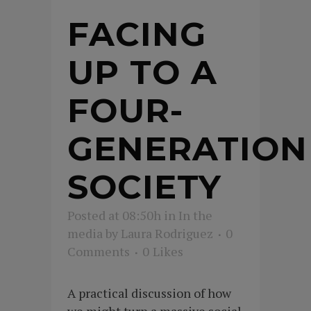
FACING
UP TO A
FOUR-
GENERATION
SOCIETY
Posted at 08:50h
in
In the
media
by
Laura Rodriguez
0
Comments
0
Likes
A practical discussion of how
we might turn a massive social