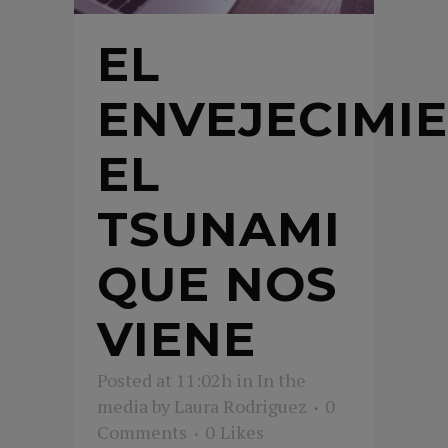
EL
ENVEJECIMIE
EL
TSUNAMI
QUE NOS
VIENE
Posted at 11:02h
in
In the
media
by
Laura Rodriguez
0
Comments
0
Likes