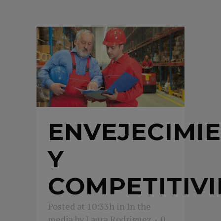
ENVEJECIMI
Y
COMPETITIV
Posted at 10:33h
in
In the
media
by
Laura Rodriguez
0