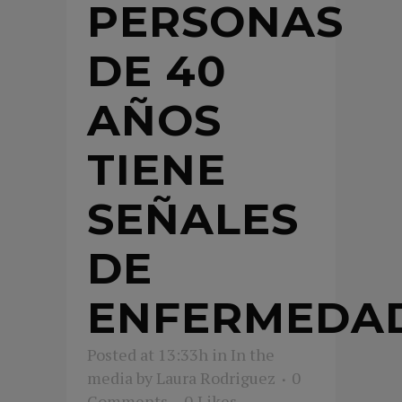
PERSONAS
DE 40
AÑOS
TIENE
SEÑALES
DE
ENFERMEDA
Posted at 13:33h
in
In the
media
by
Laura Rodriguez
0
Comments
0
Likes