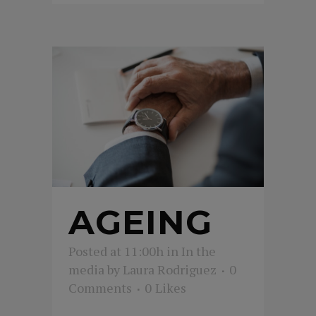
AGEING
Posted at 11:00h
in
In the
media
by
Laura Rodriguez
0
Comments
0
Likes