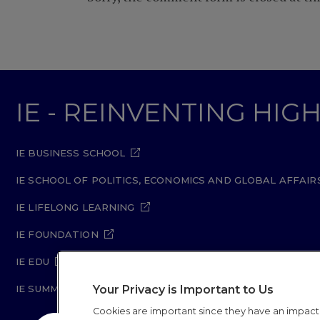
IE - REINVENTING HI
IE BUSINESS SCHOOL
IE SCHOOL OF POLITICS, ECONOMICS AND GLOBAL AFFAIR
IE LIFELONG LEARNING
IE FOUNDATION
IE EDU
Your Privacy is Important to Us
IE SUMMER SCHOOL
Cookies are important since they have an impac