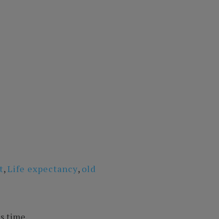
t
,
Life expectancy
,
old
s time.