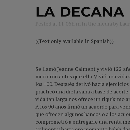
LA DECANA
Posted at 11:06h
in
In the media
by
Laur
((Text only available in Spanish))
Se llamó Jeanne Calment y vivió 122 años
murieron antes que ella. Vivió una vida 
los 100. Después derivó hacia ejercicio
practicó una dieta sana a base de aceite
vida tan larga nos ofrece un riquísimo 
A los 90 años firmó un acuerdo para vend
que ofrecen algunos bancos o a los acue
comprometió a entregarle una renta mens
Calment y hasta ese momento había dese