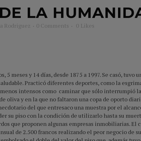
 DE LA HUMANID
a Rodriguez
0 Comments
0
Likes
, 5 meses y 14 días, desde 1875 a 1997. Se casó, tuvo un
saludable. Practicó diferentes deportes, como la esgrima 
s menos intensos como caminar que sólo interrumpió la 
 de oliva y en la que no faltaron una copa de oporto dia
anecdotario del que entresaco una muestra por el alcanc
er su piso con la condición de utilizarlo hasta su muer
rdos que proponen algunas empresas inmobiliarias. El c
ual de 2.500 francos realizando el peor negocio de su
mbolsado el doble del valor del piso que además tuvo 