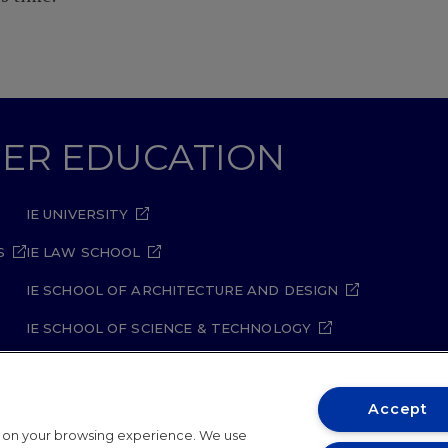
GHER EDUCATION
IE UNIVERSITY
S
IE LAW SCHOOL
IE SCHOOL OF ARCHITECTURE AND DESIGN
IE SCHOOL OF SCIENCE & TECHNOLOGY
IE SCHOOL OF ARTS & HUMANITIES
Accept
t on your browsing experience. We use