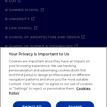
IE EDU
IE SUMMER SCHOOL
IE UNIVERSITY
IE LAW SCHOOL
IE SCHOOL OF ARCHITECTURE AND DESIGN
IE SCHOOL OF SCIENCE & TECHNOLOGY
Your Privacy is Important to Us
IE SCHOOL OF ARTS & HUMANITIES
Cookies are important since they have an impact on
your browsing experience. We use tracking,
personalization and advertising cookies (both first
Legal Notice
Privacy Policy
Cookie Policy
and third-party) to design profiles based on different
navigation patterns and show you the most suitable
Security Policy
Student Academic Standards
content. Click “Accept” to agree to our use of cookies
Compliance Channel
Site Map
or “Settings” to reject or personalize them.
Cookies
Policy
IE University 2026
Reject All
Accept