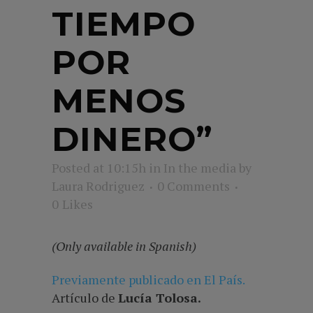
TIEMPO
POR
MENOS
DINERO”
Posted at 10:15h
in
In the media
by
Laura Rodriguez
0 Comments
0
Likes
(Only available in Spanish)
Previamente publicado en El País.
Artículo de
Lucía Tolosa.