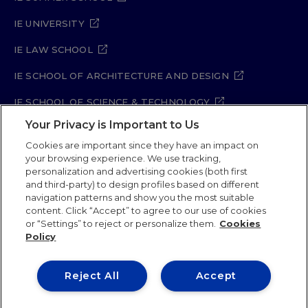
IE UNIVERSITY
IE LAW SCHOOL
IE SCHOOL OF ARCHITECTURE AND DESIGN
IE SCHOOL OF SCIENCE & TECHNOLOGY
Your Privacy is Important to Us
IE SCHOOL OF ARTS & HUMANITIES
Cookies are important since they have an impact on
your browsing experience. We use tracking,
personalization and advertising cookies (both first
and third-party) to design profiles based on different
Legal Notice
Privacy Policy
Cookie Policy
navigation patterns and show you the most suitable
Security Policy
Student Academic Standards
content. Click “Accept” to agree to our use of cookies
Compliance Channel
Site Map
or “Settings” to reject or personalize them.
Cookies
Policy
IE University 2026
Reject All
Accept