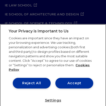
IE LAW SCHOOL
IE SCHOOL OF ARCHITECTURE AND DESIGN
IE SCHOOL OF SCIENCE & TECHNOLOGY
Your Privacy is Important to Us
IE SCHOOL OF ARTS & HUMANITIES
Cookies are important since they have an impact on
your browsing experience. We use tracking,
personalization and advertising cookies (both first
Legal Notice
Privacy Policy
Cookie Policy
and third-party) to design profiles based on different
navigation patterns and show you the most suitable
Security Policy
Student Academic Standards
content. Click “Accept” to agree to our use of cookies
Compliance Channel
Site Map
or “Settings” to reject or personalize them.
Cookies
Policy
IE University 2026
Reject All
Accept
Settings