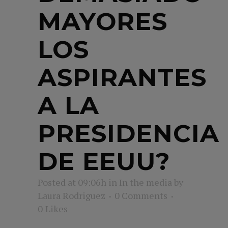
MAYORES
LOS
ASPIRANTES
A LA
PRESIDENCIA
DE EEUU?
Posted at 09:06h
in
In the media
by
Laura Rodriguez
0 Comments
0
Likes