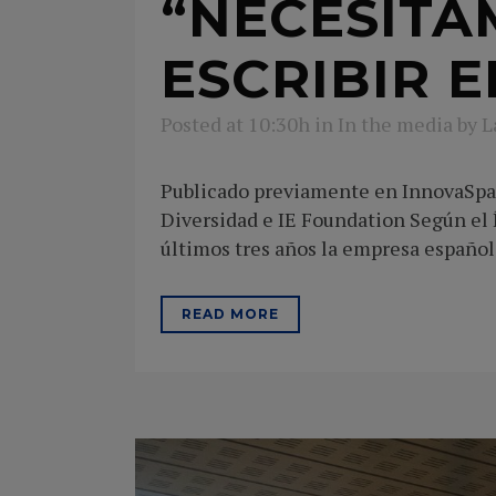
“NECESITA
ESCRIBIR 
Posted at 10:30h
in
In the media
by
L
Publicado previamente en InnovaSpai
Diversidad e IE Foundation Según el 
últimos tres años la empresa española
READ MORE