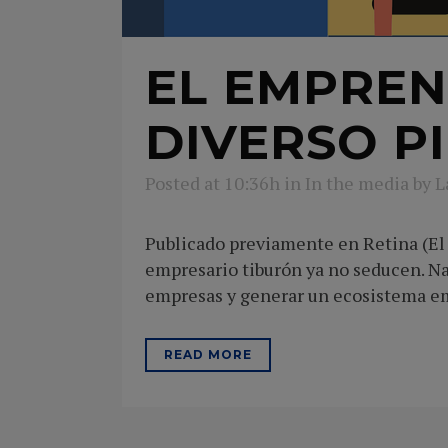
EL EMPREN
DIVERSO P
Posted at 10:36h
in
In the media
by
L
Publicado previamente en Retina (El 
empresario tiburón ya no seducen. Nac
empresas y generar un ecosistema e
READ MORE