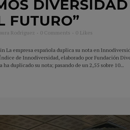
MOS DIVERSIDAD
EL FUTURO”
aura Rodriguez
0 Comments
0
Likes
n La empresa española duplica su nota en Innodiversid
Índice de Innodiversidad, elaborado por Fundación Dive
 ha duplicado su nota; pasando de un 2,55 sobre 10...