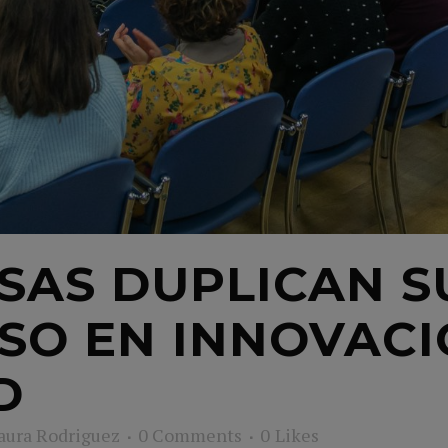
SAS DUPLICAN S
O EN INNOVACI
D
aura Rodriguez
0 Comments
0
Likes