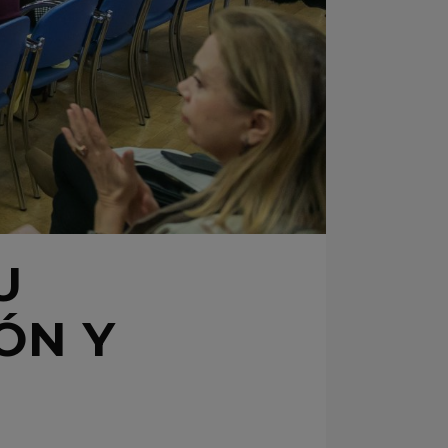
U
ÓN Y