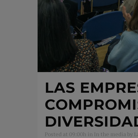
LAS EMPRE
COMPROMIS
DIVERSIDA
Posted at 09:00h
in
In the media
by
L