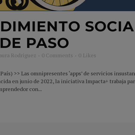
DIMIENTO SOCIA
IDE PASO
aura Rodriguez
0 Comments
0
Likes
País) >> Las omnipresentes ‘apps’ de servicios insustan
ida en junio de 2022, la iniciativa Impacta+ trabaja pa
mprendedor con...