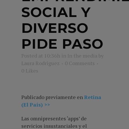
SOCIAL Y
DIVERSO
PIDE PASO
Posted at 10:36h
in
In the media
by
Laura Rodriguez
0 Comments
0
Likes
Publicado previamente en
Retina
(El País) >>
Las omnipresentes ‘apps’ de
servicios insustanciales y el