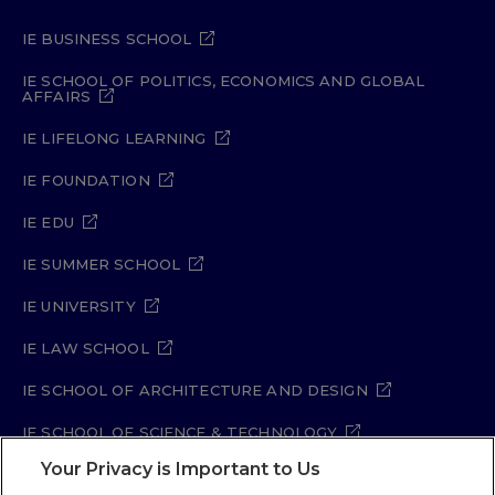
IE BUSINESS SCHOOL
IE SCHOOL OF POLITICS, ECONOMICS AND GLOBAL
AFFAIRS
IE LIFELONG LEARNING
IE FOUNDATION
IE EDU
IE SUMMER SCHOOL
IE UNIVERSITY
IE LAW SCHOOL
IE SCHOOL OF ARCHITECTURE AND DESIGN
IE SCHOOL OF SCIENCE & TECHNOLOGY
Your Privacy is Important to Us
IE SCHOOL OF ARTS & HUMANITIES