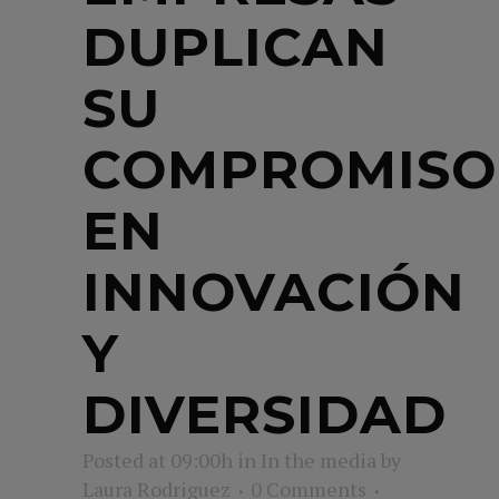
DUPLICAN
SU
COMPROMISO
EN
INNOVACIÓN
Y
DIVERSIDAD
Posted at 09:00h
in
In the media
by
Laura Rodriguez
0 Comments