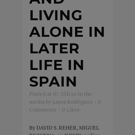
LIVING
ALONE IN
LATER
LIFE IN
SPAIN
Posted at 07:53h
in
In the
media
by
Laura Rodriguez
0
Comments
0
Likes
By DAVID S. REHER, MIGUEL