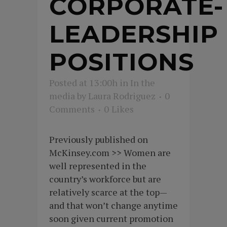
CORPORATE-
LEADERSHIP
POSITIONS
Posted at 13:00h
in
In the
media
by
Laura Rodriguez
0
Comments
0
Likes
Previously published on
McKinsey.com >> Women are
well represented in the
country’s workforce but are
relatively scarce at the top—
and that won’t change anytime
soon given current promotion