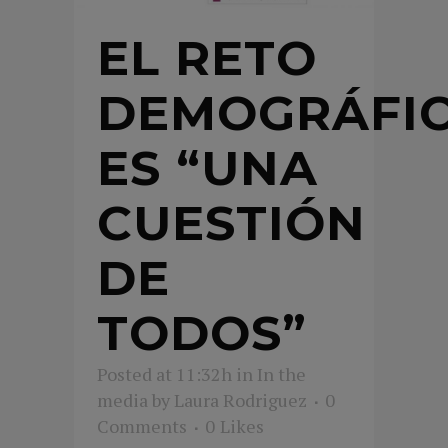
EL RETO
DEMOGRÁFI
ES “UNA
CUESTIÓN
DE
TODOS”
Posted at 11:32h
in
In the
media
by
Laura Rodriguez
0
Comments
0
Likes