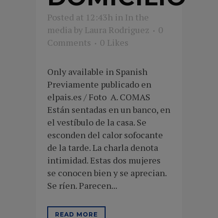
Posted at 12:43h
in
In the
media
by
Laura Rodriguez
0
Comments
0
Likes
Only available in Spanish
Previamente publicado en
elpais.es / Foto A. COMAS
Están sentadas en un banco, en
el vestíbulo de la casa. Se
esconden del calor sofocante
de la tarde. La charla denota
intimidad. Estas dos mujeres
se conocen bien y se aprecian.
Se ríen. Parecen...
READ MORE