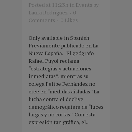
Posted at 11:23h
in
Events
by
Laura Rodriguez
0
Comments
0
Likes
Only available in Spanish
Previamente publicado en La
Nueva España. El geógrafo
Rafael Puyol reclama
“estrategias y actuaciones
inmediatas”, mientras su
colega Felipe Fernández no
cree en “medidas aisladas” La
lucha contra el declive
demográfico requiere de “luces
largas y no cortas”. Con esta
expresión tan gráfica, el...