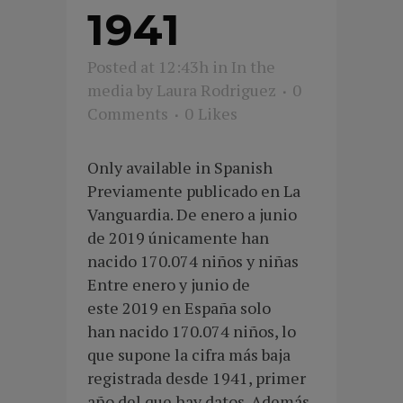
1941
Posted at 12:43h
in
In the
media
by
Laura Rodriguez
0
Comments
0
Likes
Only available in Spanish
Previamente publicado en La
Vanguardia. De enero a junio
de 2019 únicamente han
nacido 170.074 niños y niñas
Entre enero y junio de
este 2019 en España solo
han nacido 170.074 niños, lo
que supone la cifra más baja
registrada desde 1941, primer
año del que hay datos. Además,