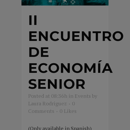
II
ENCUENTRO
DE
ECONOMÍA
SENIOR
Posted at 08:36h
in
Events
by
Laura Rodriguez
0
Comments
0
Likes
(Only available in Spanish)