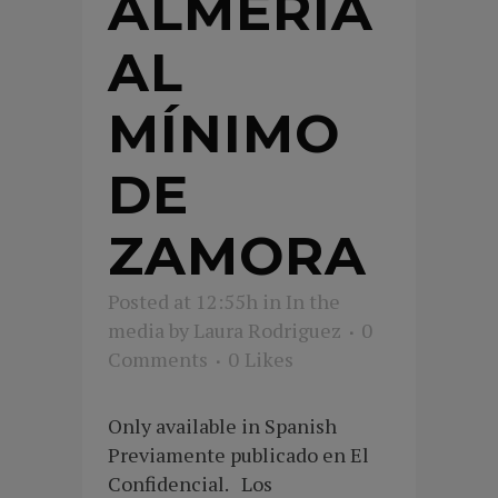
ALMERÍA
AL
MÍNIMO
DE
ZAMORA
Posted at 12:55h
in
In the
media
by
Laura Rodriguez
0
Comments
0
Likes
Only available in Spanish
Previamente publicado en El
Confidencial. Los