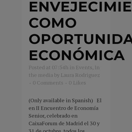
ENVEJECIMI
COMO
OPORTUNID
ECONÓMICA
Posted at 07:54h
in
Events
,
In
the media
by
Laura Rodriguez
0 Comments
0
Likes
(Only available in Spanish) El
en II Encuentro de Economía
Senior, celebrado en
CaixaForum de Madrid el 30 y
31 de octubre, todos los