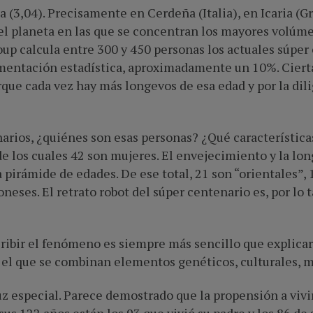
ia (3,04). Precisamente en Cerdeña (Italia), en Icaria (
del planeta en las que se concentran los mayores volú
 calcula entre 300 y 450 personas los actuales súper 
umentación estadística, aproximadamente un 10%. Cier
orque cada vez hay más longevos de esa edad y por la dili
arios, ¿quiénes son esas personas? ¿Qué característic
 de los cuales 42 son mujeres. El envejecimiento y la l
 pirámide de edades. De ese total, 21 son “orientales”, 
neses. El retrato robot del súper centenario es, por lo 
escribir el fenómeno es siempre más sencillo que explica
 el que se combinan elementos genéticos, culturales, 
uz especial. Parece demostrado que la propensión a vivir