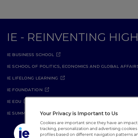
IE - REINVENTING HI
IE BUSINESS SCHOOL
IE SCHOOL OF POLITICS, ECONOMICS AND GLOBAL AFFAIR
IE LIFELONG LEARNING
IE FOUNDATION
IE EDU
Your Privacy is Important to Us
IE SUMMER SCHOOL
Cookies are important since they have an impac
tracking, personalization and advertising cookies (
profiles based on different navigation patterns 