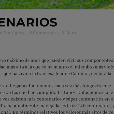
ENARIOS
a Rodriguez
0 Comments
0
Likes
ero máximo de años que pueden vivir sus componentes. 
ad más alta a la que se ha muerto el miembro más viejo 
ías que ha vivido la francesa Jeanne Calment, declarada
 sin llegar a ella tenemos cada vez más longevos en e
ue son los que han cumplido 110 años. Enfoquemos la l
a vez existen más centenarios y súper centenarios en e
ifra habitualmente manejada es la de 170 centenarios 
cional. En términos relativos los valores más altos de c