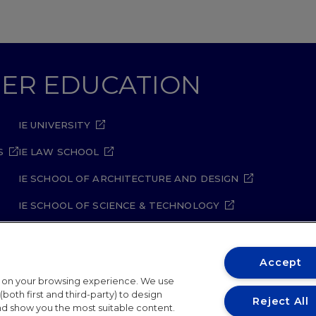
GHER EDUCATION
IE UNIVERSITY
S
IE LAW SCHOOL
IE SCHOOL OF ARCHITECTURE AND DESIGN
IE SCHOOL OF SCIENCE & TECHNOLOGY
IE SCHOOL OF ARTS & HUMANITIES
Accept
t on your browsing experience. We use
both first and third-party) to design
Reject All
and show you the most suitable content.