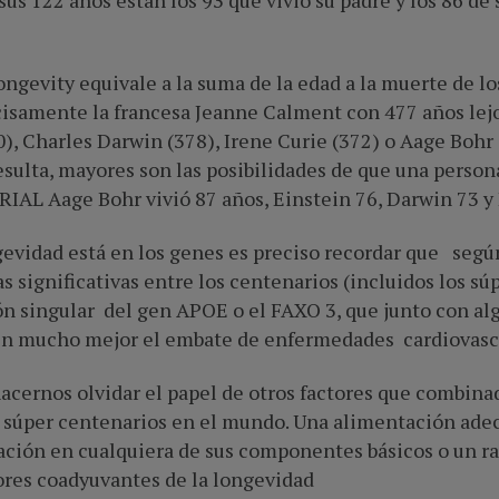
s 122 años están los 93 que vivió su padre y los 86 de
ngevity equivale a la suma de la edad a la muerte de lo
ecisamente la francesa Jeanne Calment con 477 años lejo
), Charles Darwin (378), Irene Curie (372) o Aage Bohr 
sulta, mayores son las posibilidades de que una person
RIAL Aage Bohr vivió 87 años, Einstein 76, Darwin 73 y 
ngevidad está en los genes es preciso recordar que seg
 significativas entre los centenarios (incluidos los súp
ón singular del gen APOE o el FAXO 3, que junto con al
en mucho mejor el embate de enfermedades cardiovascul
acernos olvidar el papel de otros factores que combina
y súper centenarios en el mundo. Una alimentación ade
ación en cualquiera de sus componentes básicos o un ra
ores coadyuvantes de la longevidad