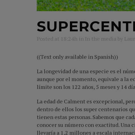
SUPERCENT
Posted at 18:24h
in
In the media
by
Laur
((Text only available in Spanish))
La longevidad de una especie es el núm
aunque por el momento, equivale a la ed
límite son los 122 años, 5 meses y 14 d
La edad de Calment es excepcional, pero
dentro de ellos los super centenarios q
tienen estas personas. Sabemos que cad
conocer su número con exactitud. Una c
llevaría a 1,2 millones a escala interna